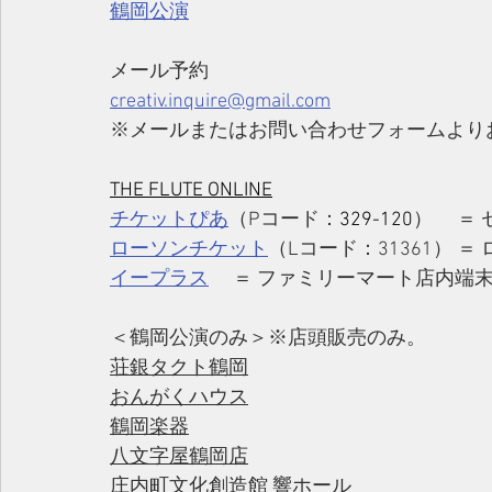
鶴岡公演
メール予約
creativ.inquire@gmail.com
※メールまたはお問い合わせフォームより
THE FLUTE ONLINE
チケットぴあ
（Pコード：
329-120
）　 ＝
ローソンチケット
（Lコード：31361） ＝
イープラス
　 ＝ ファミリーマート店内端
＜鶴岡公演のみ＞※店頭販売のみ。
荘銀タクト鶴岡
おんがくハウス
鶴岡楽器
八文字屋鶴岡店
庄内町文化創造館 響ホール