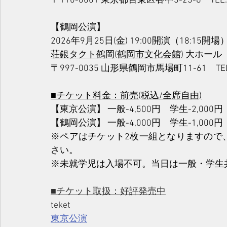
〒110-0001 東京都台東区谷中3-23-8　TEL: 0
【鶴岡公演】
2026年9月25日(金) 19:00開演（18:
荘銀タクト鶴岡(鶴岡市文化会館)
 大ホール
〒997-0035 山形県鶴岡市馬場町11-61　TEL: 
■チケット料金：前売
(税込/
全席自由)
【東京公演】 一般-4,500円　学生-2,000円
【鶴岡公演】 一般-4,000円　学生-1,000円
※ペアはチケット2枚一組となりますので
さい。
※未就学児は入場不可。当日は一般・学生共
■チケット取扱：好評発売中
teket
東京公演